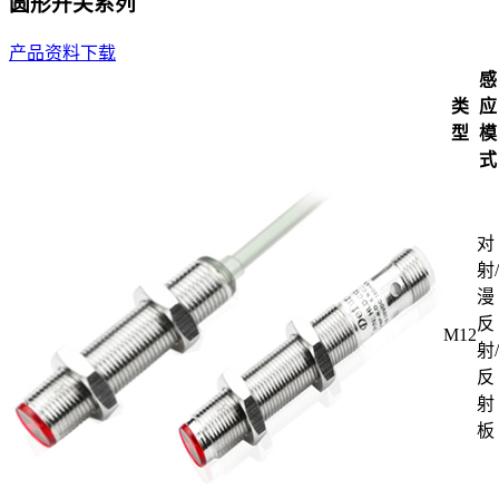
圆形开关系列
产品资料下载
感
类
应
型
模
式
对
射/
漫
反
M12
射/
反
射
板