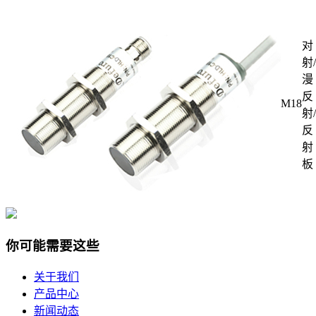
对
射/
漫
反
M18
射/
反
射
板
你可能需要这些
关于我们
产品中心
新闻动态