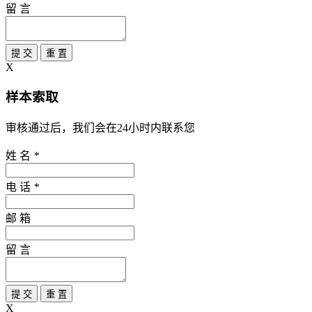
留 言
提 交
重 置
X
样本索取
审核通过后，我们会在24小时内联系您
姓 名
*
电 话
*
邮 箱
留 言
提 交
重 置
X