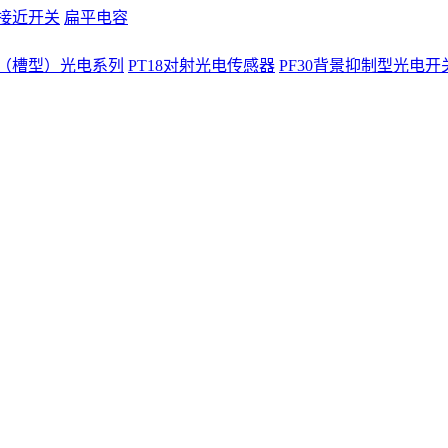
式接近开关
扁平电容
（槽型）光电系列
PT18对射光电传感器
PF30背景抑制型光电开