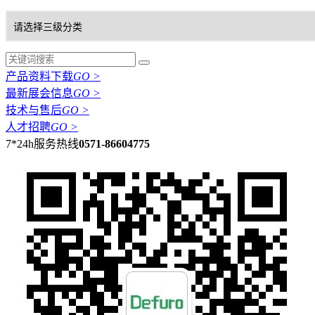
产品资料下载
GO >
最新展会信息
GO >
技术与售后
GO >
人才招聘
GO >
7*24h服务热线
0571-86604775