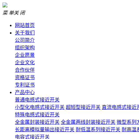
菜 单
关 闭
网站首页
关于我们
公司简介
组织架构
企业愿景
企业文化
合作伙伴
资格证书
专利证书
产品中心
普通电感式接近开关
小型化电感式接近开关
超短型接近开关
直流电感式接近
特殊电感式接近开关
全金属封装接近开关
全金属两线封装接近开关
微型系列
长距离模拟量输出接近开关
耐低温系列接近开关
耐高温
电容式接近开关