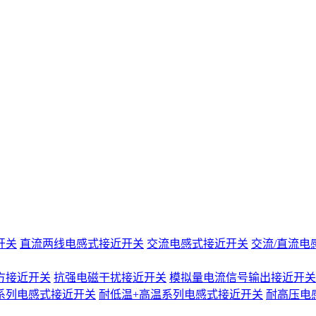
开关
直流两线电感式接近开关
交流电感式接近开关
交流/直流电
方接近开关
抗强电磁干扰接近开关
模拟量电流信号输出接近开关
系列电感式接近开关
耐低温+高温系列电感式接近开关
耐高压电